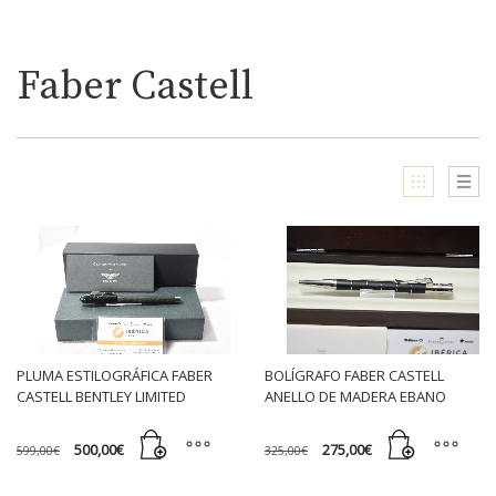
Faber Castell
BOLÍGRAFO FABER CASTELL
PLUMA ESTILOGRÁFICA FABER
ANELLO DE MADERA EBANO
CASTELL BENTLEY LIMITED
EDITION BARNATO
El
El
El
El
275,00
€
500,00
€
325,00
€
599,00
€
precio
precio
precio
precio
original
actual
original
actual
era:
es:
era:
es: