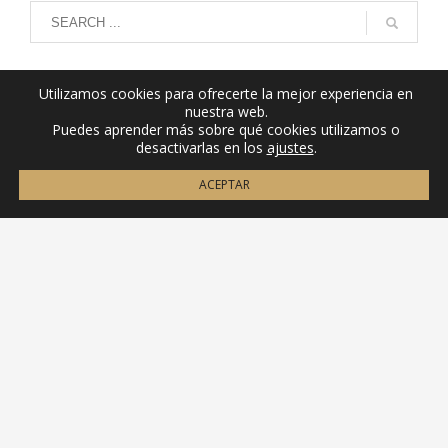
tiene
múltiples
variantes.
Las
Utilizamos cookies para ofrecerte la mejor experiencia en
opciones
nuestra web.
se
Puedes aprender más sobre qué cookies utilizamos o
desactivarlas en los
ajustes
.
pueden
elegir
ACEPTAR
en
la
página
de
producto
Síguenos
Contacto
(+34) 656 88 18 58