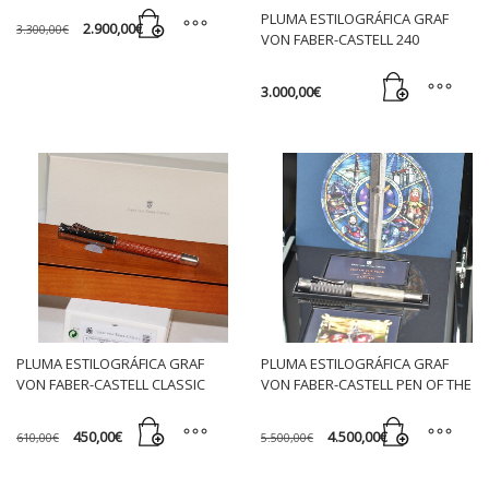
PLUMA ESTILOGRÁFICA GRAF
El
El
2.900,00
€
3.300,00
€
VON FABER-CASTELL 240
precio
precio
original
actual
ANIVERSARIO 2001 MAGNUM
era:
es:
3.300,00€.
2.900,00€.
3.000,00
€
PLUMA ESTILOGRÁFICA GRAF
PLUMA ESTILOGRÁFICA GRAF
VON FABER-CASTELL CLASSIC
VON FABER-CASTELL PEN OF THE
PERNAMBUCO OB
YEAR 2021 KNIGHTS L.E.
El
El
El
El
450,00
€
4.500,00
€
610,00
€
5.500,00
€
precio
precio
precio
precio
original
actual
original
actual
era:
es:
era:
es: