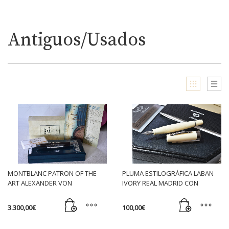
Antiguos/Usados
MONTBLANC PATRON OF THE
PLUMA ESTILOGRÁFICA LABAN
ART ALEXANDER VON
IVORY REAL MADRID CON
HUMBOLDT L.E. 4810 – PLUMA
ESCUDO – CON CERTIFICADO
ESTILOGRÁFICA (PISTÓN, M)
(GOLPE EN ROSCA)
3.300,00
€
100,00
€