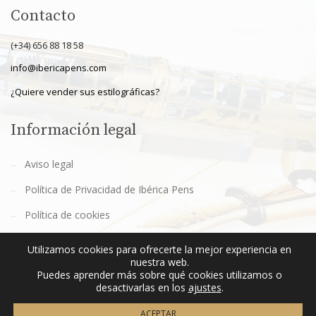
Contacto
(+34) 656 88 18 58
info@ibericapens.com
¿Quiere vender sus estilográficas?
Información legal
Aviso legal
Política de Privacidad de Ibérica Pens
Política de cookies
Términos y Condiciones de Ibérica Pens
Utilizamos cookies para ofrecerte la mejor experiencia en
nuestra web.
Puedes aprender más sobre qué cookies utilizamos o
desactivarlas en los
ajustes
.
ACEPTAR
2021 © Ibérica Pens · Todos los derechos reservados