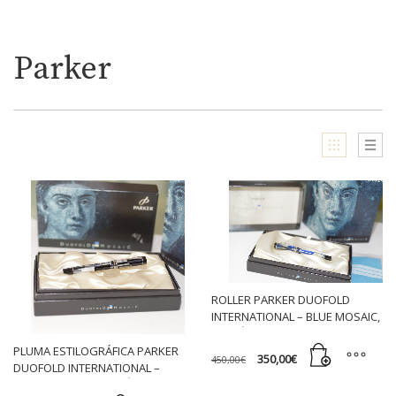
Parker
ROLLER PARKER DUOFOLD
INTERNATIONAL – BLUE MOSAIC,
EDICIÓN ESPECIAL
PLUMA ESTILOGRÁFICA PARKER
El
El
350,00
€
450,00
€
DUOFOLD INTERNATIONAL –
precio
precio
original
actual
BLACK MOSAIC, EDICIÓN
era:
es: