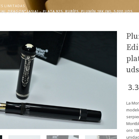
ES LIMITADAS
 DRAGON” (ASIA) – PLATA 925, RUBÍES, PLUMÍN 18K (M), 5.000 UDS.
Plu
Edi
pla
uds
3.
La Mon
modelo
serpie
Montbl
oro 18
unidad