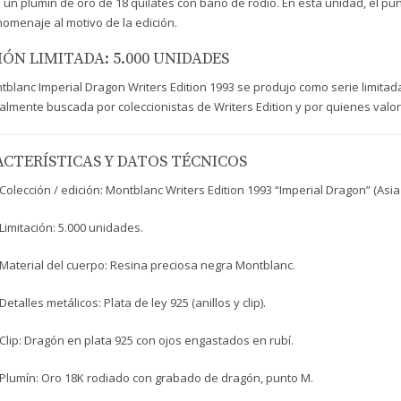
 un plumín de oro de 18 quilates con baño de rodio. En esta unidad, el pu
omenaje al motivo de la edición.
IÓN LIMITADA: 5.000 UNIDADES
tblanc Imperial Dragon Writers Edition 1993 se produjo como serie limitada
almente buscada por coleccionistas de Writers Edition y por quienes valo
CTERÍSTICAS Y DATOS TÉCNICOS
Colección / edición: Montblanc Writers Edition 1993 “Imperial Dragon” (Asia 
Limitación: 5.000 unidades.
Material del cuerpo: Resina preciosa negra Montblanc.
Detalles metálicos: Plata de ley 925 (anillos y clip).
Clip: Dragón en plata 925 con ojos engastados en rubí.
Plumín: Oro 18K rodiado con grabado de dragón, punto M.