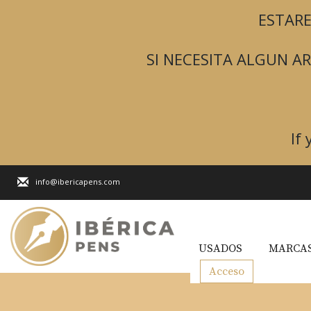
ESTARE
SI NECESITA ALGUN 
If
info@ibericapens.com
USADOS
MARCAS
Acceso