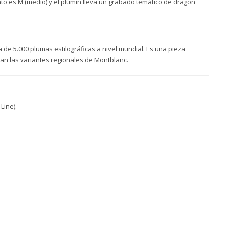
nto es M (medio) y el plumín lleva un grabado temático de dragón
 de 5.000 plumas estilográficas a nivel mundial. Es una pieza
ran las variantes regionales de Montblanc.
Line).