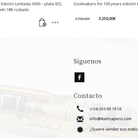
 Edición Limitada 3000 – plata 925,
Soulmakers for 100 years edición 
lumín 18K rodiado
El
El
3.250,00
€
3.750,00
€
precio
precio
original
actual
era:
es:
3.750,00€.
3.250,00€.
Síguenos
Contacto
(+34) 656 88 18 58
info@ibericapens.com
¿Quiere vender sus estilo