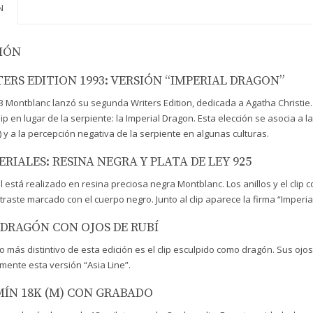
uds.
N
cantid
IÓN
ERS EDITION 1993: VERSIÓN “IMPERIAL DRAGON”
3 Montblanc lanzó su segunda Writers Edition, dedicada a Agatha Christie
clip en lugar de la serpiente: la Imperial Dragon. Esta elección se asocia a
) y a la percepción negativa de la serpiente en algunas culturas.
RIALES: RESINA NEGRA Y PLATA DE LEY 925
ril está realizado en resina preciosa negra Montblanc. Los anillos y el cli
traste marcado con el cuerpo negro. Junto al clip aparece la firma “Imperia
 DRAGÓN CON OJOS DE RUBÍ
go más distintivo de esta edición es el clip esculpido como dragón. Sus ojo
mente esta versión “Asia Line”.
ÍN 18K (M) CON GRABADO