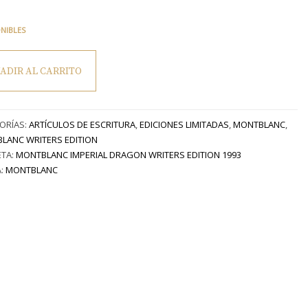
ONIBLES
ADIR AL CARRITO
ráfica
lanc
s
ORÍAS:
ARTÍCULOS DE ESCRITURA
,
EDICIONES LIMITADAS
,
MONTBLANC
,
LANC WRITERS EDITION
al
ETA:
MONTBLANC IMPERIAL DRAGON WRITERS EDITION 1993
n”
:
MONTBLANC