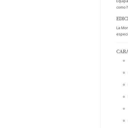
Equipa
como h
EDIC
La Mon
especi
CARA