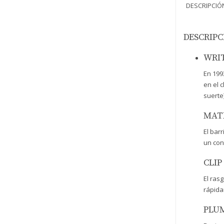
DESCRIPCIÓ
DESCRIPC
WRIT
En 199
en el 
suerte
MATE
El bar
un con
CLIP
El ras
rápida
PLUM