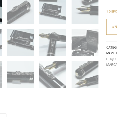
1 DISP
Pluma
AÑ
estilog
Montb
Writer
Edition
CATEG
1993
MONTB
“Imperi
ETIQU
Drago
MARCA
(Asia)
–
plata
925,
rubíes,
plumín
18K
(M),
5.000