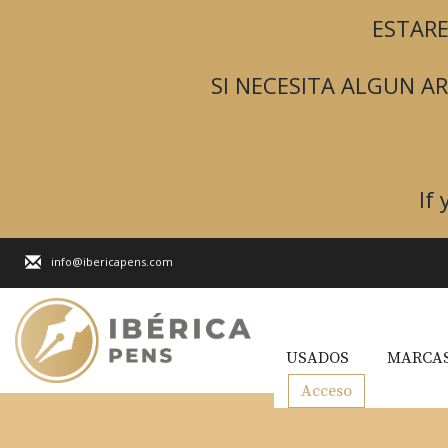
ESTARE
SI NECESITA ALGUN 
If
info@ibericapens.com
USADOS
MARCAS
Acceso