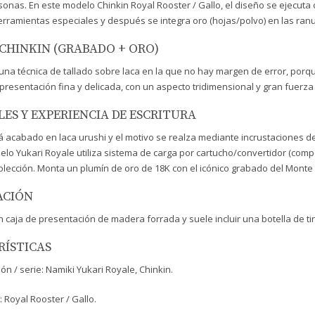
sonas. En este modelo Chinkin Royal Rooster / Gallo, el diseño se ejecuta con
rramientas especiales y después se integra oro (hojas/polvo) en las ranu
CHINKIN (GRABADO + ORO)
 una técnica de tallado sobre laca en la que no hay margen de error, porque
resentación fina y delicada, con un aspecto tridimensional y gran fuerza e
ES Y EXPERIENCIA DE ESCRITURA
á acabado en laca urushi y el motivo se realza mediante incrustaciones 
delo Yukari Royale utiliza sistema de carga por cartucho/convertidor (comp
ección. Monta un plumín de oro de 18K con el icónico grabado del Monte Fu
ACIÓN
 caja de presentación de madera forrada y suele incluir una botella de tin
RÍSTICAS
ón / serie: Namiki Yukari Royale, Chinkin.
: Royal Rooster / Gallo.