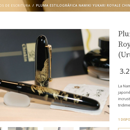
OS DE ESCRITURA
PLUMA ESTILOGRÁFICA NAMIKI YUKARI ROYALE CHIN
Plu
Roy
(Ur
3.
La Nam
japoné
incrus
tridim
1 DISP