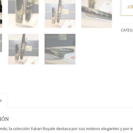
Pluma
AÑ
estilog
Namiki
Yukari
Royale
CATEG
Chinki
Royal
Rooste
/
Gallo
(Urushi
oro
18K)
cantid
N
IÓN
iki, la colección Yukari Royale destaca por sus motivos elegantes y por el