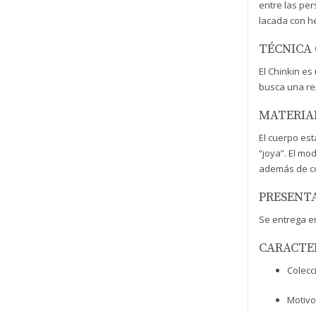
entre las per
lacada con he
TÉCNICA 
El Chinkin es
busca una rep
MATERIAL
El cuerpo est
“joya”. El mo
además de col
PRESENT
Se entrega en
CARACTE
Colecci
Motivo