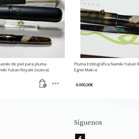
Namiki de piel para pluma
Pluma Estilográfica Namiki Yukari
miki Yukari Royale (nueva)
Egret Maki-e
6.000,00
€
Síguenos