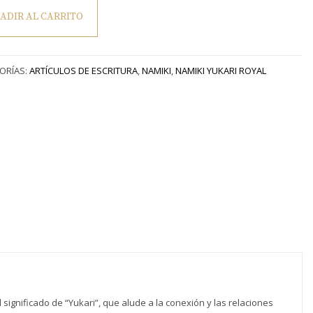
ADIR AL CARRITO
ráfica
ORÍAS:
ARTÍCULOS DE ESCRITURA
,
NAMIKI
,
NAMIKI YUKARI ROYAL
n
r
,
ad
 significado de “Yukari”, que alude a la conexión y las relaciones