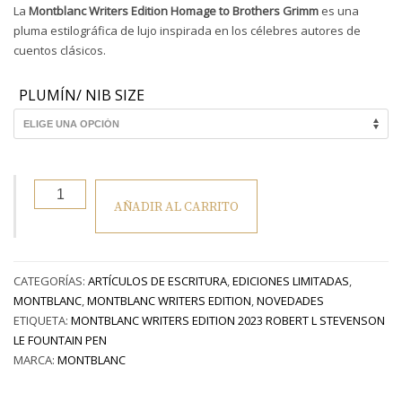
La
Montblanc Writers Edition Homage to Brothers Grimm
es una
pluma estilográfica de lujo inspirada en los célebres autores de
cuentos clásicos.
PLUMÍN/ NIB SIZE
MONTBLANC
AÑADIR AL CARRITO
WRITERS
EDITION
HOMAGE
TO
CATEGORÍAS:
ARTÍCULOS DE ESCRITURA
,
EDICIONES LIMITADAS
,
BROTHERS
MONTBLANC
,
MONTBLANC WRITERS EDITION
,
NOVEDADES
GRIMM
ETIQUETA:
MONTBLANC WRITERS EDITION 2023 ROBERT L STEVENSON
LIMITED
LE FOUNTAIN PEN
EDITION
MARCA:
MONTBLANC
FOUNTAIN
PEN