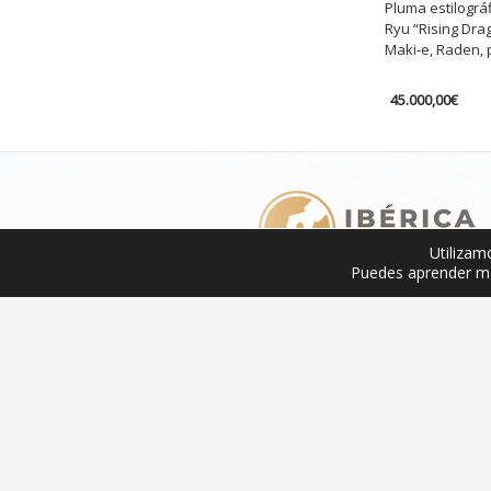
Pluma estilográ
Ryu “Rising Drag
Maki‑e, Raden, 
45.000,00
€
Utilizam
Puedes aprender má