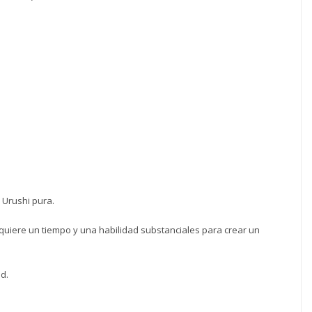
nía
esa
o
ad
 Urushi pura.
requiere un tiempo y una habilidad substanciales para crear un
d.