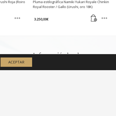
rushi Roja (Roiro
Pluma estilográfica Namiki Yukari Royale Chinkin
Royal Rooster / Gallo (Urushi, oro 18K)
3.250,00
€
Información legal
ACEPTAR
Aviso legal
Política de Privacidad de Ibérica Pens
Política de cookies
Términos y Condiciones de Ibérica Pens
gráficas?