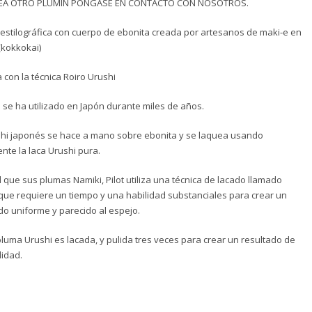
SEA OTRO PLUMIN PONGASE EN CONTACTO CON NOSOTROS.
1.485,00€.
1.250,00€.
estilográfica con cuerpo de ebonita creada por artesanos de maki-e en
(kokkokai)
 con la técnica Roiro Urushi
a se ha utilizado en Japón durante miles de años.
shi japonés se hace a mano sobre ebonita y se laquea usando
nte la laca Urushi pura.
al que sus plumas Namiki, Pilot utiliza una técnica de lacado llamado
 que requiere un tiempo y una habilidad substanciales para crear un
o uniforme y parecido al espejo.
luma Urushi es lacada, y pulida tres veces para crear un resultado de
lidad.