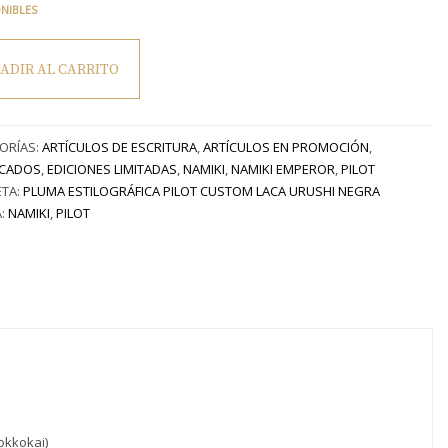
ONIBLES
ADIR AL CARRITO
m
ORÍAS:
ARTÍCULOS DE ESCRITURA
,
ARTÍCULOS EN PROMOCIÓN
,
a
CADOS
,
EDICIONES LIMITADAS
,
NAMIKI
,
NAMIKI EMPEROR
,
PILOT
ETA:
PLUMA ESTILOGRÁFICA PILOT CUSTOM LACA URUSHI NEGRA
:
NAMIKI
,
PILOT
a
tidor
okkokai)
.