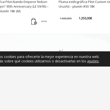
fica Pilot‑Namiki Emperor Nobori
Pluma estilográfica Pilot Custom U
on” 95th Anniversary (LE 59/95) –
Urushi) – plumín #30 18K
plumín 18K (M)
El
El
1.250,00
€
1.500,00
€
precio
precio
original
actual
Este
era:
es:
producto
1.500,00€.
1.250,00€.
tiene
múltiples
variantes.
Síguenos
Las
os cookies para ofrecerte la mejor experiencia en nuestra web.
opciones
s sobre qué cookies utilizamos o desactivarlas en los
ajustes
.
se
pueden
elegir
en
Contacto
la
página
(+34) 656 88 18 58
de
info@ibericapens.com
producto
¿Quiere vender sus estilo