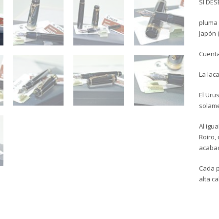
SI DE
pluma 
Japón 
Cuenta
La lac
El Uru
solame
Al igu
Roiro,
acabad
Cada p
alta ca