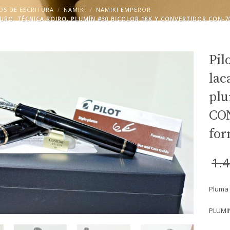
OS DE ESCRITURA
NAMIKI
NAMIKI EMPEROR
URO. TÉCNICA ROIRO, PLUMÍN #30 BICOLOR 18K Y CONVERTIDOR CON‑7
Pil
lac
plu
CON
for
1.
Pluma 
PLUMI