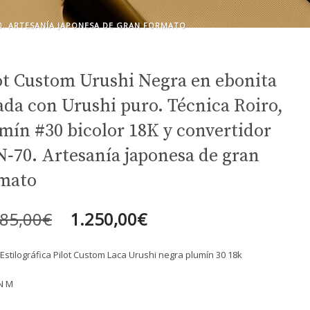
0. ARTESANÍA JAPONESA DE GRAN FORMATO
ot Custom Urushi Negra en ebonita
ada con Urushi puro. Técnica Roiro,
mín #30 bicolor 18K y convertidor
‑70. Artesanía japonesa de gran
mato
El
El
485,00
€
1.250,00
€
precio
precio
Estilográfica Pilot Custom Laca Urushi negra plumín 30 18k
original
actual
N M
era:
es: