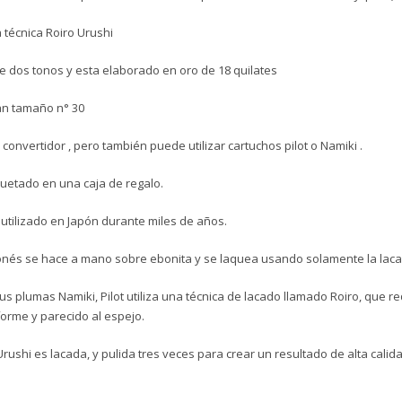
Artesa
 técnica Roiro Urushi
japon
de
ne dos tonos y esta elaborado en oro de 18 quilates
gran
format
an tamaño n° 30
cantid
 convertidor , pero también puede utilizar cartuchos pilot o Namiki .
etado en una caja de regalo.
 utilizado en Japón durante miles de años.
ponés se hace a mano sobre ebonita y se laquea usando solamente la laca
sus plumas Namiki, Pilot utiliza una técnica de lacado llamado Roiro, que 
orme y parecido al espejo.
ushi es lacada, y pulida tres veces para crear un resultado de alta calida