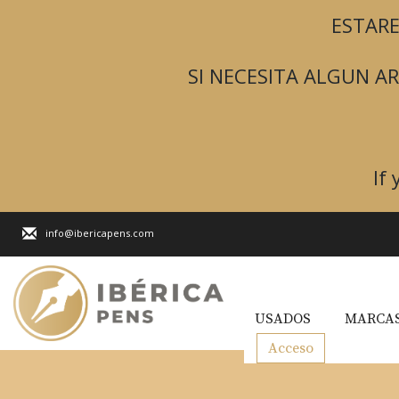
ESTARE
SI NECESITA ALGUN 
If
info@ibericapens.com
USADOS
MARCAS
Acceso