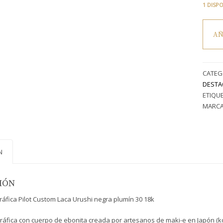
1 DISP
Pilot
AÑ
Custo
Urushi
Negra
en
CATEG
ebonit
DESTA
lacada
ETIQU
con
MARCA
Urushi
puro.
Técnic
Roiro,
N
plumín
#30
bicolor
IÓN
18K
ráfica Pilot Custom Laca Urushi negra plumín 30 18k
y
conver
gráfica con cuerpo de ebonita creada por artesanos de maki-e en Japón (k
CON‑70