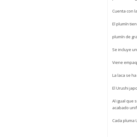
Cuenta con la
El plumín tie
plumín de gr
Se incluye un
Viene empaqu
La laca se ha
El Urushi ja
Al igual que 
acabado unif
Cada pluma Ur