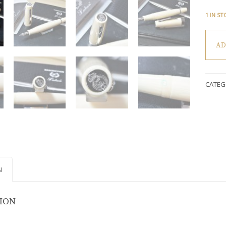
1 IN S
Pluma
AD
estilog
Laban
Ivory
Real
CATEG
Madri
quanti
N
TION