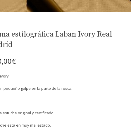
ma estilográfica Laban Ivory Real
drid
0,00
€
ivory
un pequeño golpe en la parte de la rosca.
a estuche original y certificado
uche esta en muy mal estado.