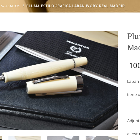
OS/USADOS
PLUMA ESTILOGRÁFICA LABAN IVORY REAL MADRID
Plu
Ma
10
Laban 
tiene 
Adjunt
el est