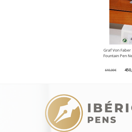
Graf Von Faber 
Fountain Pen N
Origi
450
610,00
€
price
was:
610,0