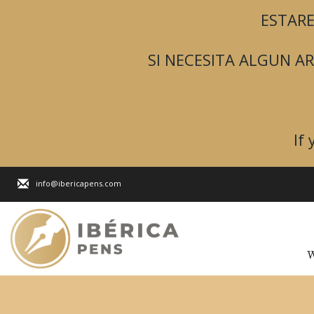
ESTARE
SI NECESITA ALGUN 
If
info@ibericapens.com
W