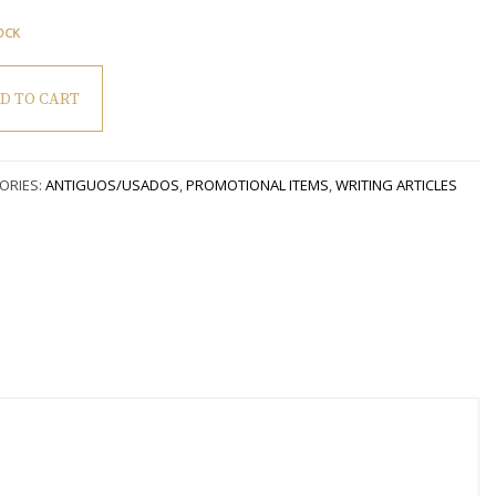
TOCK
D TO CART
ráfica
ORIES:
ANTIGUOS/USADOS
,
PROMOTIONAL ITEMS
,
WRITING ARTICLES
d
ty