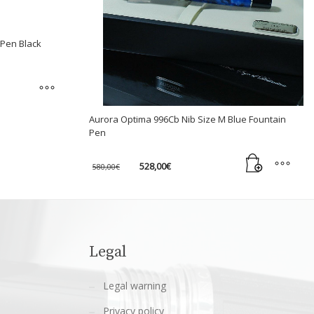
 Pen Black
Aurora Optima 996Cb Nib Size M Blue Fountain
Pen
Original
Current
528,00
€
580,00
€
price
price
was:
is:
580,00€.
528,00€.
Legal
Legal warning
Privacy policy