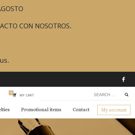
 AGOSTO
TACTO CON NOSOTROS.
us.
MY CART
lties
Promotional items
Contact
My account